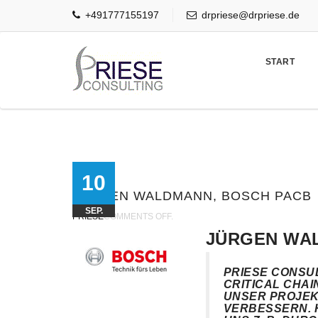
+491777155197
drpriese@drpriese.de
Search
for:
START
10
JÜRGEN WALDMANN, BOSCH PACB
SEP.
PRIESE
COMMENTS OFF.
JÜRGEN WA
PRIESE CONSU
CRITICAL CHA
UNSER PROJE
VERBESSERN. H