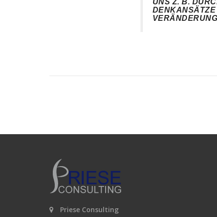
UNS Z. B. DUR
DENKANSÄTZE 
VERÄNDERUNG
Priese Consulting