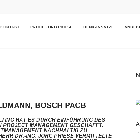
KONTAKT
PROFIL JÖRG PRIESE
DENKANSÄTZE
ANGEB
N
LDMANN, BOSCH PACB
LTING HAT ES DURCH EINFÜHRUNG DES
A
IN PROJECT MANAGEMENT GESCHAFFT,
KTMANAGEMENT NACHHALTIG ZU
ERR DR.-ING. JÖRG PRIESE VERMITTELTE