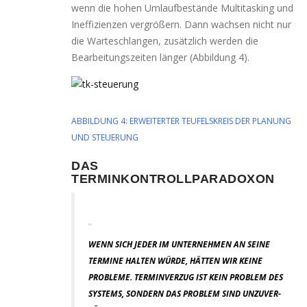
wenn die hohen Umlaufbestände Multitasking und
Ineffizienzen ver­grö­ßern. Dann wach­sen nicht nur
die Warteschlangen, zusätz­lich wer­den die
Bearbeitungszeiten län­ger (Abbildung 4).
ABBILDUNG 4: ERWEITERTER TEUFELSKREIS DER PLANUNG
UND STEUERUNG
DAS
TERMINKONTROLLPARADOXON
„
WENN SICH JEDER IM UNTERNEHMEN AN SEI­NE
TERMINE HAL­TEN WÜR­DE, HÄT­TEN WIR KEI­NE
PROBLEME. TERMINVERZUG IST KEIN PROBLEM DES
SYSTEMS, SON­DERN DAS PROBLEM SIND UNZU­VER­