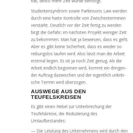
hat, des­to mehr Zeit wur­de benötigt.
Studentensyndrom sowie Parkinsons Law wer­den
durch eine har­te Kontrolle von Zwischenterminen
ver­stärkt. Deutlich vor der Zeit fer­tig zu wer­den
birgt die Gefahr, im nächs­ten Projekt weni­ger Zeit
zu bekom­men. Man hat ja bewie­sen, dass es geht.
Aber es gibt kei­ne Sicherheit, dass es wie­der so
rei­bungs­los lau­fen wird. Also lässt man die Arbeit
erst­mal lie­gen. Es ist ja noch Zeit genug. Als die
Arbeit end­lich begon­nen wird, kommt ein drin­gen­
der Auftrag dazwi­schen und der eigent­lich unkri­ti­
sche Termin wird überzogen.
AUSWEGE AUS DEN
TEUFELSKREISEN
Es gibt einen Hebel zur Unterbrechung der
Teufelskreise, die Reduzierung des
Umlaufbestandes:
— Die Leistung des Unternehmens wird durch den