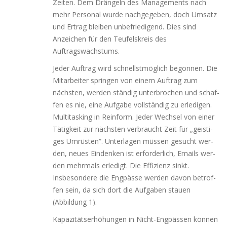
Zeiten. Dem Drängeln des Managements nach
mehr Personal wur­de nach­ge­ge­ben, doch Umsatz
und Ertrag blei­ben unbe­frie­di­gend. Dies sind
Anzeichen für den Teufelskreis des
Auftragswachstums.
Jeder Auftrag wird schnellst­mög­lich begon­nen. Die
Mitarbeiter sprin­gen von einem Auftrag zum
nächs­ten, wer­den stän­dig unter­bro­chen und schaf­
fen es nie, eine Aufgabe voll­stän­dig zu erle­di­gen.
Multitasking in Reinform. Jeder Wechsel von einer
Tätigkeit zur nächs­ten ver­braucht Zeit für „geis­ti­
ges Umrüsten“. Unterlagen müs­sen gesucht wer­
den, neu­es Eindenken ist erfor­der­lich, Emails wer­
den mehr­mals erle­digt. Die Effizienz sinkt.
Insbesondere die Engpässe wer­den davon betrof­
fen sein, da sich dort die Aufgaben stau­en
(Abbildung 1).
Kapazitätserhöhungen in Nicht-Engpässen kön­nen