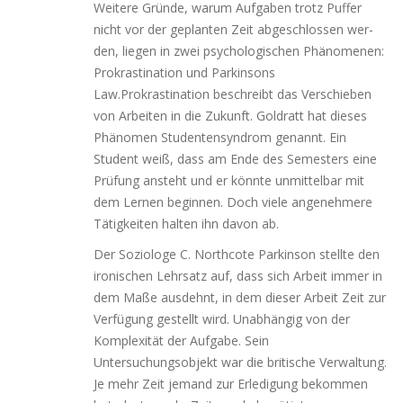
Weitere Gründe, war­um Aufgaben trotz Puffer
nicht vor der geplan­ten Zeit abge­schlos­sen wer­
den, lie­gen in zwei psy­cho­lo­gi­schen Phänomenen:
Prokrastination und Parkinsons
Law.Prokrastination beschreibt das Verschieben
von Arbeiten in die Zukunft. Goldratt hat die­ses
Phänomen Studentensyndrom genannt. Ein
Student weiß, dass am Ende des Semesters eine
Prüfung ansteht und er könn­te unmit­tel­bar mit
dem Lernen begin­nen. Doch vie­le ange­neh­me­re
Tätigkeiten hal­ten ihn davon ab.
Der Soziologe C. Northcote Parkinson stell­te den
iro­ni­schen Lehrsatz auf, dass sich Arbeit immer in
dem Maße aus­dehnt, in dem die­ser Arbeit Zeit zur
Verfügung gestellt wird. Unabhängig von der
Komplexität der Aufgabe. Sein
Untersuchungsobjekt war die bri­ti­sche Verwaltung.
Je mehr Zeit jemand zur Erledigung bekom­men