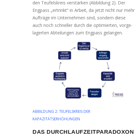
den Teufelskreis ver­stär­ken (Abbildung 2). Der
Engpass „ertrinkt“ in Arbeit, da jetzt nicht nur mehr
Aufträge im Unternehmen sind, son­dern die­se
auch noch schnel­ler durch die opti­mier­ten, vor­ge­
la­ger­ten Abteilungen zum Engpass gelangen.
ABBILDUNG 2: TEUFELSKREIS DER
KAPAZITÄTSERHÖHUNGEN
DAS DURCHLAUFZEITPARADOXON