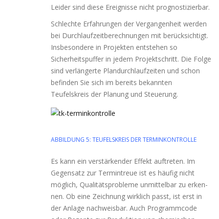
Leider sind die­se Ereignisse nicht prognostizierbar.
Schlechte Erfahrungen der Vergangenheit wer­den
bei Durchlaufzeitberechnungen mit berück­sich­tigt.
Insbesondere in Projekten ent­ste­hen so
Sicherheitspuffer in jedem Projektschritt. Die Folge
sind ver­län­ger­te Plandurchlaufzeiten und schon
befin­den Sie sich im bereits bekann­ten
Teufelskreis der Planung und Steuerung.
ABBILDUNG 5: TEUFELSKREIS DER TERMINKONTROLLE
Es kann ein ver­stär­ken­der Effekt auf­tre­ten. Im
Gegensatz zur Termintreue ist es häu­fig nicht
mög­lich, Qualitätsprobleme unmit­tel­bar zu erken­
nen. Ob eine Zeichnung wirk­lich passt, ist erst in
der Anlage nach­weis­bar. Auch Programmcode