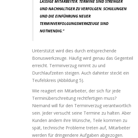
LÄS­SI­GE MITARBEITER. TERMINE SIND STREN­GER
UND NACH­HAL­TI­GER ZU VER­FOL­GEN. SCHULUNGEN
UND DIE EINFÜHRUNG NEU­ER
TERMINVERFOLGUNGSWERKZEUGE SIND
NOTWENDIG.“
Unterstützt wird dies durch ent­spre­chen­de
Bonuswerkzeuge. Häufig wird genau das Gegenteil
erreicht. Terminverzug nimmt zu und
Durchlaufzeiten stei­gen. Auch dahin­ter steckt ein
Teufelskreis (Abbildung 5).
Wie reagiert ein Mitarbeiter, der sich für jede
Terminüberschreitung recht­fer­ti­gen muss?
Niemand will für den Terminverzug ver­ant­wort­lich
sein. Jeder ver­sucht sei­ne Termine zu hal­ten. Aber
Kunden ändern ihre Wünsche, Teile kom­men zu
spät, tech­ni­sche Probleme tre­ten auf, Mitarbeiter
wer­den für drin­gen­de­re Aufgaben abge­zo­gen.