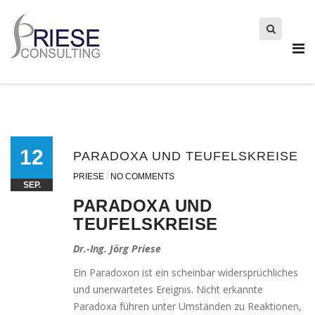
Search
for:
12
PARADOXA UND TEUFELSKREISE
PRIESE
/
NO COMMENTS
SEP.
PARADOXA UND
TEUFELSKREISE
Dr.-Ing. Jörg Priese
Ein Paradoxon ist ein schein­bar wider­sprüch­li­ches
und uner­war­te­tes Ereignis. Nicht erkann­te
Paradoxa füh­ren unter Umständen zu Reaktionen,