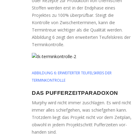
oder Rezepte zur Produktion von che­mi­schen
Stoffen wer­den erst in der Endphase eines
Projektes zu 100% über­prüf­bar. Steigt die
Kontrolle von Zwischenterminen, kann die
Termintreue wich­ti­ger als die Qualität wer­den.
Abbildung 6 zeigt den erwei­ter­ten Teufelskreis der
Terminkontrolle.
ABBILDUNG 6: ERWEITERTER TEUFELSKREIS DER
TERMINKONTROLLE
DAS PUFFERZEITPARADOXON
Murphy wird nicht immer zuschla­gen. Es wird nicht
immer alles schief­ge­hen, was schief­ge­hen kann.
Trotzdem liegt das Projekt nicht vor dem Zeitplan,
obwohl in jedem Projektschritt Pufferzeiten vor­
han­den sind.