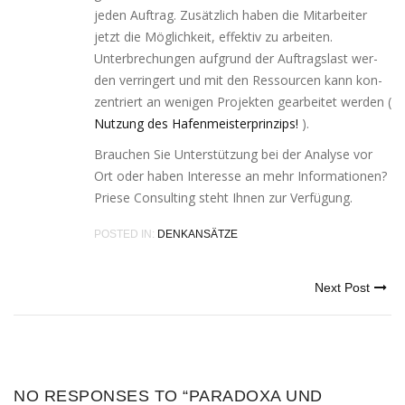
jeden Auftrag. Zusätzlich haben die Mitarbeiter
jetzt die Möglichkeit, effek­tiv zu arbei­ten.
Unterbrechungen auf­grund der Auftragslast wer­
den ver­rin­gert und mit den Ressourcen kann kon­
zen­triert an weni­gen Projekten gear­bei­tet wer­den (
Nutzung des Hafenmeisterprinzips!
).
Brauchen Sie Unterstützung bei der Analyse vor
Ort oder haben Interesse an mehr Informationen?
Priese Consulting steht Ihnen zur Verfügung.
POSTED IN:
DENKANSÄTZE
Next Post
NO RESPONSES TO “PARADOXA UND