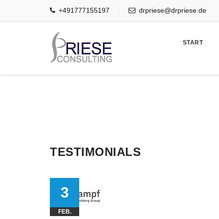
+491777155197
drpriese@drpriese.de
Search
for:
START
TESTIMONIALS
3
FEB.