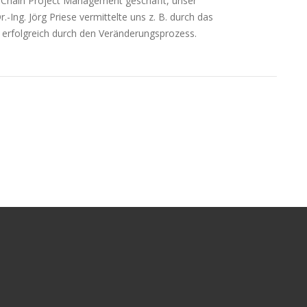
al Chain Project Management geschafft, unser
-Ing. Jörg Priese ver­mit­tel­te uns z. B. durch das
erfolg­reich durch den Veränderungsprozess.