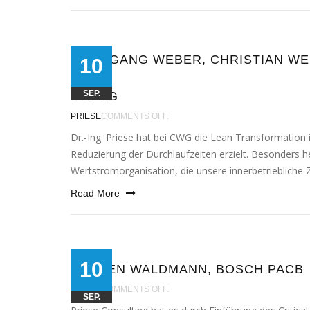
WOLFGANG WEBER, CHRISTIAN W
10
&
SEP.
CO. KG
PRIESE
COMMENTS OFF.
Dr.-Ing. Priese hat bei CWG die Lean Transformation init
Reduzierung der Durchlaufzeiten erzielt. Besonders her
Wertstromorganisation, die unse­re inner­be­trieb­li­che
Read More
10
JÜRGEN WALDMANN, BOSCH PACB
PRIESE
COMMENTS OFF.
SEP.