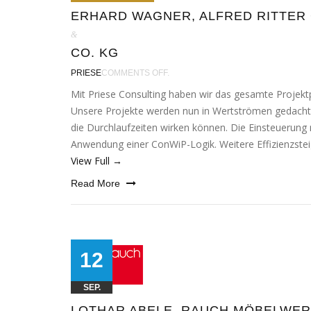
ERHARD WAGNER, ALFRED RITTER
&
CO. KG
PRIESE
COMMENTS OFF.
Mit Priese Consulting haben wir das gesam­te Projektport
Unsere Projekte wer­den nun in Wertströmen gedach
die Durchlaufzeiten wir­ken kön­nen. Die Einsteuerung
Anwendung einer ConWiP-Logik. Weitere Effizienzstei
View Full →
Read More
12
SEP.
LOTHAR ABELE, RAUCH MÖBELWE