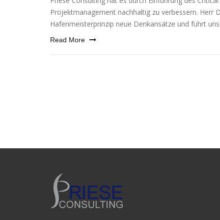
Priese Consulting hat es durch Einführung des Critic
Projektmanagement nach­hal­tig zu ver­bes­sern. Herr Dr.
Hafenmeisterprinzip neue Denkansätze und führt uns 
Read More