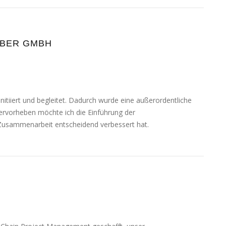
EBER GMBH
i­iert und beglei­tet. Dadurch wur­de eine außer­or­dent­li­che
­vor­he­ben möch­te ich die Einführung der
 Zusammenarbeit ent­schei­dend ver­bes­sert hat.