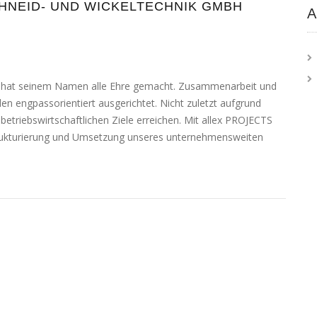
CHNEID- UND WICKELTECHNIK GMBH
A
 hat sei­nem Namen alle Ehre gemacht. Zusammenarbeit und
 eng­pass­ori­en­tiert aus­ge­rich­tet. Nicht zuletzt auf­grund
betriebs­wirt­schaft­li­chen Ziele errei­chen. Mit allex PROJECTS
trukturierung und Umsetzung unse­res unter­neh­mens­wei­ten