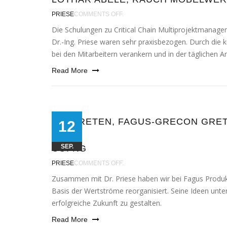
PRIESE
COMMENTS OFF.
Die Schulungen zu Critical Chain Multiprojektmana
Dr.-Ing. Priese waren sehr pra­xis­be­zo­gen. Durch die k
bei den Mitarbeitern ver­an­kern und in der täg­li­chen A
Read More
KAI GRETEN, FAGUS-GRECON GRE
12
&
SEP.
CO. KG
PRIESE
COMMENTS OFF.
Zusammen mit Dr. Priese haben wir bei Fagus Produkt
Basis der Wertströme reor­ga­ni­siert. Seine Ideen unter­
erfolg­rei­che Zukunft zu gestalten.
Read More