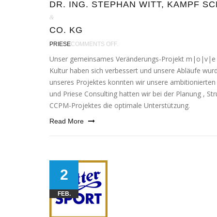
DR. ING. STEPHAN WITT, KAMPF S
&
CO. KG
PRIESE
COMMENTS OFF.
Unser gemein­sa­mes Veränderungs-Projekt m|o|v|e
Kultur haben sich ver­bes­sert und unse­re Abläufe wur­den
unse­res Projektes konn­ten wir unse­re ambi­tio­nier­ten 
und Priese Consulting hat­ten wir bei der Planung , S
CCPM-Projektes die opti­ma­le Unterstützung.
Read More
2
FEB.