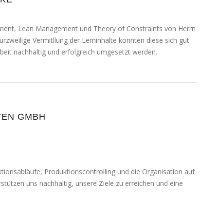
gement, Lean Management und Theory of Constraints von Herrn
urz­wei­li­ge Vermitllung der Lerninhalte konn­ten die­se sich gut
rbeit nach­hal­tig und erfolg­reich umge­setzt werden.
TEN GMBH
ionsabläufe, Produktionscontrolling und die Organisation auf
stüt­zen uns nach­hal­tig, unse­re Ziele zu errei­chen und eine