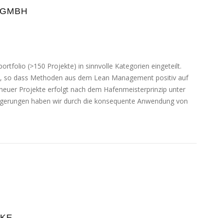
 GMBH
folio (>150 Projekte) in sinn­vol­le Kategorien ein­ge­teilt.
t, so dass Methoden aus dem Lean Management posi­tiv auf
 neu­er Projekte erfolgt nach dem Hafenmeisterprinzip unter
gerungen haben wir durch die kon­se­quen­te Anwendung von
RKE